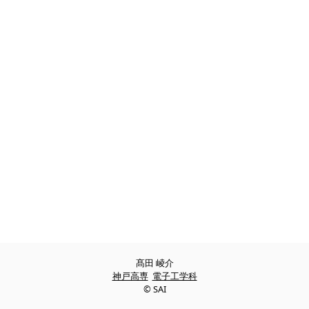
髙田 崚介
神戸高専
電子工学科
© SAI