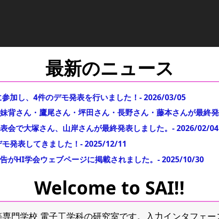
最新のニュース
6に参加し、4件のデモ発表を行いました！
-
2026/03/05
妹背さん・鷹尾さん・坪田さん・長野さん・藤本さんが最終発
表会で大塚さん、山岸さんが最終発表しました。
-
2026/02/04
件のデモ発表してきました！
-
2025/12/11
加報告がHI学会ウェブページに掲載されました。
-
2025/10/30
Welcome to SAI!!
高等専門学校 電子工学科の研究室です。入力インタフェ