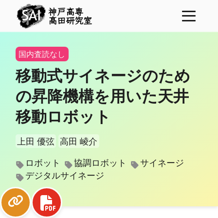
神戸高専
髙田研究室
ニュース
国内査読なし
プロジェクト
移動式サイネージのため
メンバー
の昇降機構を用いた天井
研究業績
移動ロボット
学位論文
研究費
上田 優弦
高田 崚介
表彰
ロボット
協調ロボット
サイネージ
デジタルサイネージ
コンタクト