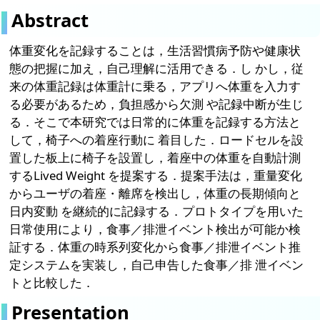
Abstract
体重変化を記録することは，生活習慣病予防や健康状
態の把握に加え，自己理解に活用できる．し かし，従
来の体重記録は体重計に乗る，アプリへ体重を入力す
る必要があるため，負担感から欠測 や記録中断が生じ
る．そこで本研究では日常的に体重を記録する方法と
して，椅子への着座行動に 着目した．ロードセルを設
置した板上に椅子を設置し，着座中の体重を自動計測
するLived Weight を提案する．提案手法は，重量変化
からユーザの着座・離席を検出し，体重の長期傾向と
日内変動 を継続的に記録する．プロトタイプを用いた
日常使用により，食事／排泄イベント検出が可能か検
証する．体重の時系列変化から食事／排泄イベント推
定システムを実装し，自己申告した食事／排 泄イベン
トと比較した．
Presentation