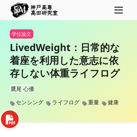
神戸高専
髙田研究室
ニュース
学位論文
プロジェクト
LivedWeight：日常的な
メンバー
着座を利用した意志に依
研究業績
存しない体重ライフログ
学位論文
研究費
鷹尾 心優
表彰
センシング
ライフログ
重量
健康
コンタクト