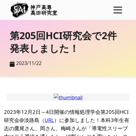
神戸高専
髙田研究室
ニュース
第205回HCI研究会で2件
プロジェクト
発表しました！
メンバー
2023/11/22
研究業績
学位論文
研究費
表彰
コンタクト
2023年12月2日～4日開催の情報処理学会第205回HCI
研究会@淡路島（
URL
）に参加しました！本科3年生有
志の鷹尾さん、岡さん、梅崎さんが「導電性スリーブ