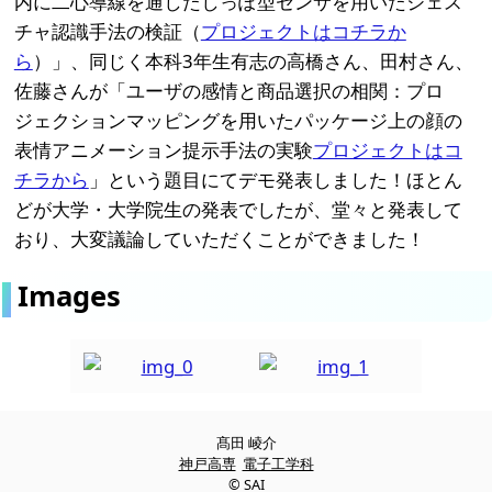
内に二心導線を通したしっぽ型センサを用いたジェス
チャ認識手法の検証（
プロジェクトはコチラか
ら
）」、同じく本科3年生有志の高橋さん、田村さん、
佐藤さんが「ユーザの感情と商品選択の相関：プロ
ジェクションマッピングを用いたパッケージ上の顔の
表情アニメーション提示手法の実験
プロジェクトはコ
チラから
」という題目にてデモ発表しました！ほとん
どが大学・大学院生の発表でしたが、堂々と発表して
おり、大変議論していただくことができました！
Images
髙田 崚介
神戸高専
電子工学科
© SAI