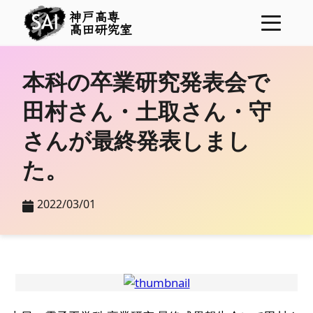
神戸高専
髙田研究室
ニュース
本科の卒業研究発表会で
プロジェクト
田村さん・土取さん・守
メンバー
さんが最終発表しまし
研究業績
た。
学位論文
研究費
2022/03/01
表彰
コンタクト